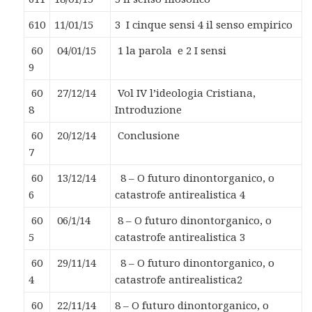
610
11/01/15
3 I cinque sensi 4 il senso empirico
60
04/01/15
1 la parola e 2 I sensi
9
60
27/12/14
Vol IV l’ideologia Cristiana,
8
Introduzione
60
20/12/14
Conclusione
7
60
13/12/14
8 – O futuro dinontorganico, o
6
catastrofe antirealistica 4
60
06/1/14
8 – O futuro dinontorganico, o
5
catastrofe antirealistica 3
60
29/11/14
8 – O futuro dinontorganico, o
4
catastrofe antirealistica2
60
22/11/14
8 – O futuro dinontorganico, o