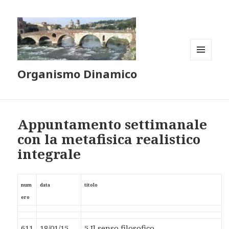
MENU
Organismo Dinamico
E
WIDGET
Appuntamento settimanale
con la metafisica realistico
integrale
num
data
titolo
ero
611
18/01/15
5 Il senso filosofico