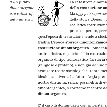
8 – O futuro
La catastrofe dinami
dinontorganic
della costruzione an
o, o catastrofe
Ma
oggi può rapprese
antirealistica
della storia.
Domani p
realistica costruzion
presto superato, perc
quest’epoca di transizione tende a sfoci
tradita.
L’epoca storica dinontorganica
costruzione dinontorganica
. Come tal
antirealistica, negatrice della costruz
organica di tipo tecnocratico. La stori
(religioso e profano), e non già ad uno
avanzate teorie sociologiche. Tanto men
ideologica diversa.La futura (e già pre
nostro dilemma, senza possibilità di ev
dinontorganica, o corriamo incontro ad 
dinontorganico.
E’ il caso di domandarci con sincerità: 