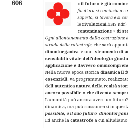
606
« il futuro è già comin
fin d’ora si comincia a c
saperlo, si lavora e si co
le
rivoluzioni
,(ISIS ndr)
contaminazione » di st
Ogni allontanamento dalla costruzione 
strada della catastrofe
, che sarà appunto
dinontorganica
è uno
strumento di a
sensibilità vitale dell’ideologia giust
applicazione è davvero omnicompren
Nella nuova epoca storica
dinamica il f
essenziali
, va programmato, realizzato
dell’autentica natura della realtà stor
ancora possibile o che diventa sempr
L’umanità può ancora avere un futuro? P
dinamica, ma può riassumersi in quest
possibile, è il suo futuro dinontorgan
Ed anche la
catastrofe
a cui alludiam