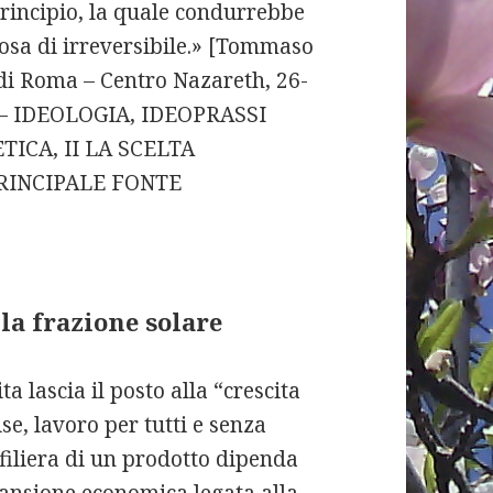
rincipio, la quale condurrebbe
osa di irreversibile.» [Tommaso
 di Roma – Centro Nazareth, 26-
 – IDEOLOGIA, IDEOPRASSI
ICA, II LA SCELTA
PRINCIPALE FONTE
lla frazione solare
a lascia il posto alla “crescita
ise, lavoro per tutti e senza
 filiera di un prodotto dipenda
spansione economica legata alla