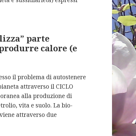
ietà e sussidiarietà) espressi
llizza” parte
 produrre calore (e
esso il problema di autostenere
pianeta attraverso il CICLO
oranea alla produzione di
rolio, vita e suolo. La bio-
vviene attraverso due