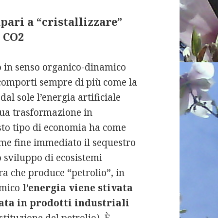
pari a “cristallizzare”
a CO2
o in senso organico-dinamico
si comporti sempre di più come la
al sole l’energia artificiale
sua trasformazione in
sto tipo di economia ha come
ome fine immediato il sequestro
o sviluppo di ecosistemi
a che produce “petrolio”, in
amico
l’energia viene stivata
ata in prodotti industriali