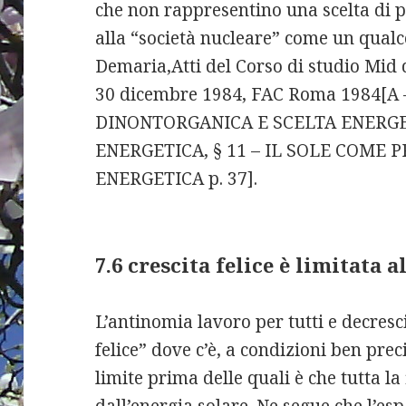
che non rappresentino una scelta di p
alla “società nucleare” come un qualc
Demaria,Atti del Corso di studio Mid
30 dicembre 1984, FAC Roma 1984[A
DINONTORGANICA E SCELTA ENERGET
ENERGETICA, § 11 – IL SOLE COME 
ENERGETICA p. 37].
7.6 crescita felice è limitata a
L’antinomia lavoro per tutti e decrescit
felice” dove c’è, a condizioni ben prec
limite prima delle quali è che tutta la
dall’energia solare. Ne segue che l’e