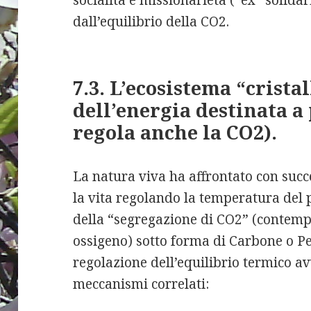
socialità e missionarietà (“ex” solidar
dall’equilibrio della CO2.
7.3. L’ecosistema “crista
dell’energia destinata a
regola anche la CO2).
La natura viva ha affrontato con succ
la vita regolando la temperatura del 
della “segregazione di CO2” (contemp
ossigeno) sotto forma di Carbone o Pet
regolazione dell’equilibrio termico a
meccanismi correlati: