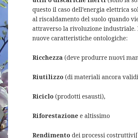
utili o discariche inerti
(sono la so
questo il caso dell’energia elettrica s
al riscaldamento del suolo quando vi
attraverso la rivoluzione industriale
nuove caratteristiche ontologiche:
Ricchezza
(deve produrre nuovi manu
Riutilizzo
(di materiali ancora validi
Riciclo
(prodotti esausti),
Riforestazione
e altissimo
Rendimento
dei processi costruttivi