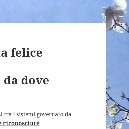
ta felice
a da dove
?
si tra i sistemi governato da
e riconosciute
.