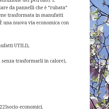
stituzione del petrolio). È
olare da pannelli che è “rubata”
ene trasformata in manufatti
. È una nuova via economica con
fatti UTILI),
 senza trasformarli in calore),
[22]socio-economici.