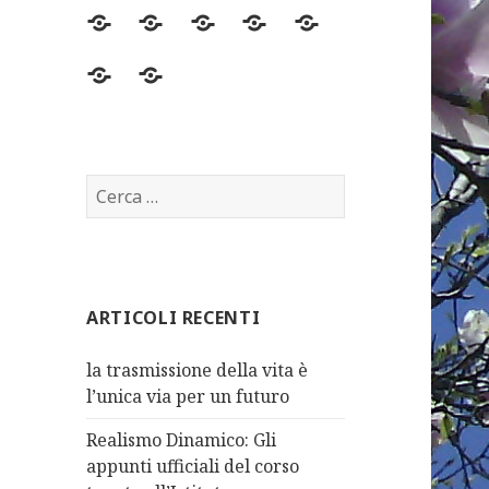
economia
Archivio
Anche
felix
Videoteca
la
necessitas
File
Novità
necessità
incontri
2020
materiale
Modello
…..
delle
di
VIDEO
Ricerca
sue
Sviluppo
per:
parti
compete
all’organismo
ARTICOLI RECENTI
dinamico
la trasmissione della vita è
l’unica via per un futuro
Realismo Dinamico: Gli
appunti ufficiali del corso