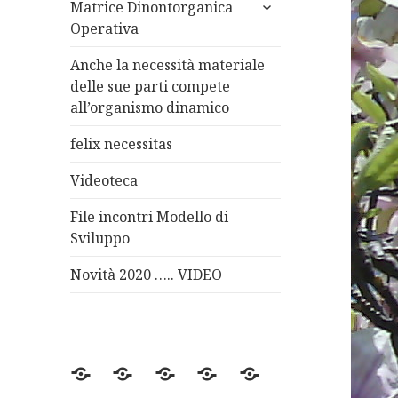
apri
Matrice Dinontorganica
i
Operativa
menù
child
Anche la necessità materiale
delle sue parti compete
all’organismo dinamico
felix necessitas
Videoteca
File incontri Modello di
Sviluppo
Novità 2020 ….. VIDEO
Ontologia
metafisica
teologia
religione
politica