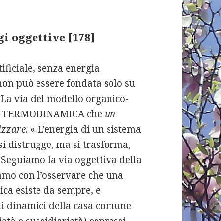
gi oggettive [178]
ificiale, senza energia
 non può essere fondata solo su
. La via del modello organico-
ella TERMODINAMICA che
un
lizzare
. « L’energia di un sistema
i distrugge, ma si trasforma,
 Seguiamo la via oggettiva della
amo con l’osservare che una
ica esiste da sempre, e
li dinamici della casa comune