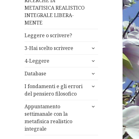
RICERCHE DI
menù
METAFISICA REALISTICO
child
INTEGRALE LIBERA-
MENTE
Leggere o scrivere?
apri
3-Hai scelto scrivere
i
apri
menù
4-Leggere
i
child
apri
menù
Database
i
child
apri
menù
I fondamenti e gli errori
i
child
del pensiero filosofico
menù
apri
child
Appuntamento
i
settimanale con la
menù
metafisica realistico
child
integrale