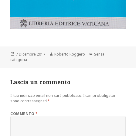
Scritto
Autore
Categorie
7 Dicembre 2017
Roberto Roggero
Senza
il
categoria
Lascia un commento
Il tuo indirizzo email non sarà pubblicato.
I campi obbligatori
sono contrassegnati
*
COMMENTO
*