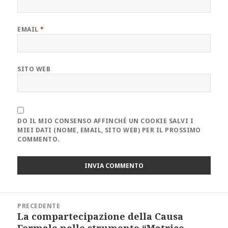
EMAIL
*
SITO WEB
DO IL MIO CONSENSO AFFINCHÉ UN COOKIE SALVI I
MIEI DATI (NOME, EMAIL, SITO WEB) PER IL PROSSIMO
COMMENTO.
Navigazione
PRECEDENTE
articoli
La compartecipazione della Causa
Articolo
Formale nello strumento “Matrice