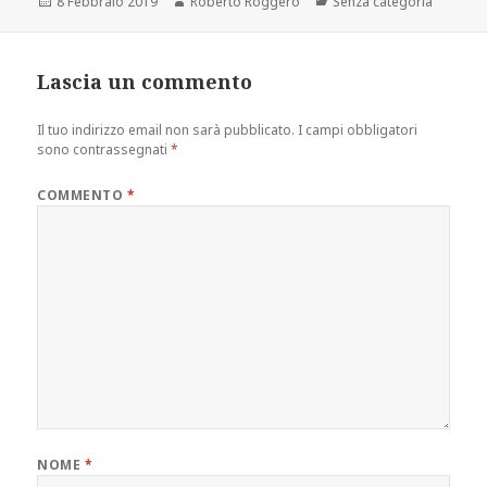
Scritto
Autore
Categorie
8 Febbraio 2019
Roberto Roggero
Senza categoria
il
Lascia un commento
Il tuo indirizzo email non sarà pubblicato.
I campi obbligatori
sono contrassegnati
*
COMMENTO
*
NOME
*